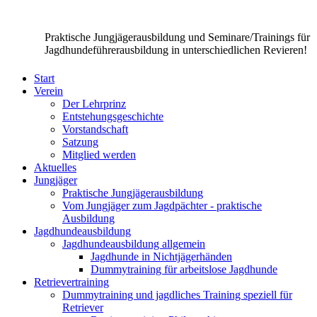
Praktische Jungjägerausbildung und Seminare/Trainings für
Jagdhundeführerausbildung in unterschiedlichen Revieren!
Start
Verein
Der Lehrprinz
Entstehungsgeschichte
Vorstandschaft
Satzung
Mitglied werden
Aktuelles
Jungjäger
Praktische Jungjägerausbildung
Vom Jungjäger zum Jagdpächter - praktische
Ausbildung
Jagdhundeausbildung
Jagdhundeausbildung allgemein
Jagdhunde in Nichtjägerhänden
Dummytraining für arbeitslose Jagdhunde
Retrievertraining
Dummytraining und jagdliches Training speziell für
Retriever