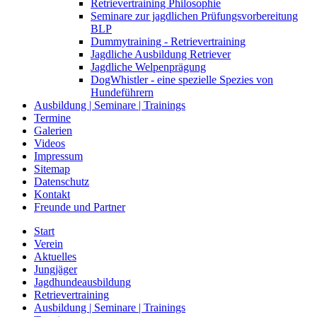
Retrievertraining Philosophie
Seminare zur jagdlichen Prüfungsvorbereitung
BLP
Dummytraining - Retrievertraining
Jagdliche Ausbildung Retriever
Jagdliche Welpenprägung
DogWhistler - eine spezielle Spezies von
Hundeführern
Ausbildung | Seminare | Trainings
Termine
Galerien
Videos
Impressum
Sitemap
Datenschutz
Kontakt
Freunde und Partner
Start
Verein
Aktuelles
Jungjäger
Jagdhundeausbildung
Retrievertraining
Ausbildung | Seminare | Trainings