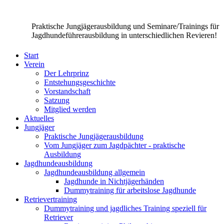
Praktische Jungjägerausbildung und Seminare/Trainings für
Jagdhundeführerausbildung in unterschiedlichen Revieren!
Start
Verein
Der Lehrprinz
Entstehungsgeschichte
Vorstandschaft
Satzung
Mitglied werden
Aktuelles
Jungjäger
Praktische Jungjägerausbildung
Vom Jungjäger zum Jagdpächter - praktische
Ausbildung
Jagdhundeausbildung
Jagdhundeausbildung allgemein
Jagdhunde in Nichtjägerhänden
Dummytraining für arbeitslose Jagdhunde
Retrievertraining
Dummytraining und jagdliches Training speziell für
Retriever