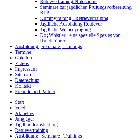
Retrievertraining Philosophie
Seminare zur jagdlichen Prüfungsvorbereitung
BLP
Dummytraining - Retrievertraining
Jagdliche Ausbildung Retriever
Jagdliche Welpenprägung
DogWhistler - eine spezielle Spezies von
Hundeführern
Ausbildung | Seminare | Trainings
Termine
Galerien
Videos
Impressum
Sitemap
Datenschutz
Kontakt
Freunde und Partner
Start
Verein
Aktuelles
Jungjäger
Jagdhundeausbildung
Retrievertraining
Ausbildung | Seminare | Trainings