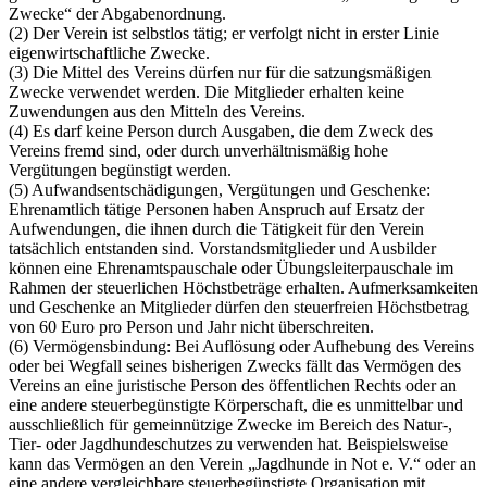
Zwecke“ der Abgabenordnung.
(2) Der Verein ist selbstlos tätig; er verfolgt nicht in erster Linie
eigenwirtschaftliche Zwecke.
(3) Die Mittel des Vereins dürfen nur für die satzungsmäßigen
Zwecke verwendet werden. Die Mitglieder erhalten keine
Zuwendungen aus den Mitteln des Vereins.
(4) Es darf keine Person durch Ausgaben, die dem Zweck des
Vereins fremd sind, oder durch unverhältnismäßig hohe
Vergütungen begünstigt werden.
(5) Aufwandsentschädigungen, Vergütungen und Geschenke:
Ehrenamtlich tätige Personen haben Anspruch auf Ersatz der
Aufwendungen, die ihnen durch die Tätigkeit für den Verein
tatsächlich entstanden sind. Vorstandsmitglieder und Ausbilder
können eine Ehrenamtspauschale oder Übungsleiterpauschale im
Rahmen der steuerlichen Höchstbeträge erhalten. Aufmerksamkeiten
und Geschenke an Mitglieder dürfen den steuerfreien Höchstbetrag
von 60 Euro pro Person und Jahr nicht überschreiten.
(6) Vermögensbindung: Bei Auflösung oder Aufhebung des Vereins
oder bei Wegfall seines bisherigen Zwecks fällt das Vermögen des
Vereins an eine juristische Person des öffentlichen Rechts oder an
eine andere steuerbegünstigte Körperschaft, die es unmittelbar und
ausschließlich für gemeinnützige Zwecke im Bereich des Natur-,
Tier- oder Jagdhundeschutzes zu verwenden hat. Beispielsweise
kann das Vermögen an den Verein „Jagdhunde in Not e. V.“ oder an
eine andere vergleichbare steuerbegünstigte Organisation mit