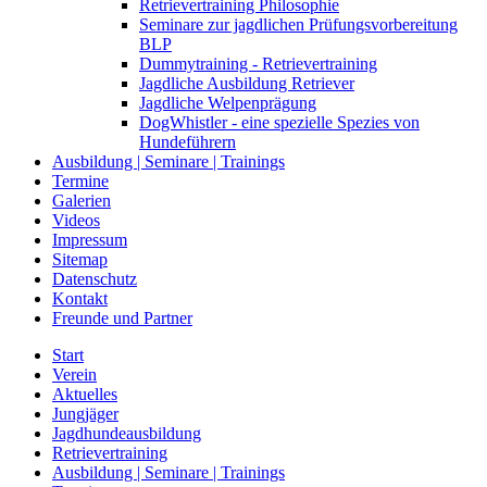
Retrievertraining Philosophie
Seminare zur jagdlichen Prüfungsvorbereitung
BLP
Dummytraining - Retrievertraining
Jagdliche Ausbildung Retriever
Jagdliche Welpenprägung
DogWhistler - eine spezielle Spezies von
Hundeführern
Ausbildung | Seminare | Trainings
Termine
Galerien
Videos
Impressum
Sitemap
Datenschutz
Kontakt
Freunde und Partner
Start
Verein
Aktuelles
Jungjäger
Jagdhundeausbildung
Retrievertraining
Ausbildung | Seminare | Trainings