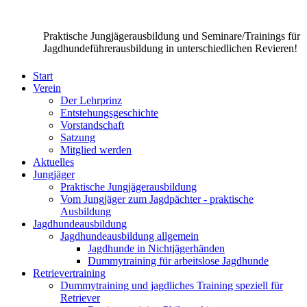
Praktische Jungjägerausbildung und Seminare/Trainings für
Jagdhundeführerausbildung in unterschiedlichen Revieren!
Start
Verein
Der Lehrprinz
Entstehungsgeschichte
Vorstandschaft
Satzung
Mitglied werden
Aktuelles
Jungjäger
Praktische Jungjägerausbildung
Vom Jungjäger zum Jagdpächter - praktische
Ausbildung
Jagdhundeausbildung
Jagdhundeausbildung allgemein
Jagdhunde in Nichtjägerhänden
Dummytraining für arbeitslose Jagdhunde
Retrievertraining
Dummytraining und jagdliches Training speziell für
Retriever