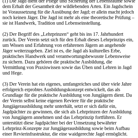
(1) Die Jagd dient der Pflege und Sicherung der Lebensräume sowie
dem Erhalt der Gesamtheit der wildlebenden Arten. Ein Jagdschein
ist Voraussetzung für die Ausübung der Jagd; er allein macht jedoch
noch keinen Jäger. Die Jagd ist mehr als eine theoretische Prüfung –
sie ist Handwerk, Tradition und Lebenseinstellung.
(2) Der Begriff des „Lehrprinzen“ geht bis ins 17. Jahrhundert
zurück. Der Verein setzt sich für den Erhalt dieses Lehrprinzips ein,
um Wissen und Erfahrung von erfahrenen Jägern an angehende
Jäger weiterzugeben. Ziel ist es, die Jagd als kulturelles Erbe,
praktisches Handwerk und verantwortungsbewusste Lebensweise
zu sichern. Dazu gehören die praktische Ausbildung, die
Vermittlung von Praxiswissen sowie das Üben und Lehren in Jagd
und Hege.
(3) Der Verein hat ein eigenes, umfangreiches und über viele Jahre
erfolgreich erprobtes Ausbildungskonzept entwickelt, das als
Grundlage für die praktische Ausbildung von Jungjägern dient. Da
der Verein selbst keine eigenen Reviere für die praktische
Jungjägerausbildung mehr unterhält, setzt er sich dafür ein,
Jagdpächter zu gewinnen, die sich als Lehrprinzen der Ausbildung
von Jungjägern annehmen und das Lehrprinzip fortführen. Er
unterstützt diese Jagdpächter bei der Umsetzung bewährter
Lehrprinz-Konzepte zur Jungjägerausbildung sowie beim Aufbau
einer Revierinfrastruktur, die eine waidgerechte Jagd ermöglicht.