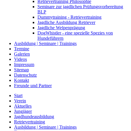
Retrievertraining Philosophie
Seminare zur jagdlichen Prüfungsvorbereitung
BLP
Dummytraining - Retrievertraining
Jagdliche Ausbildung Retriever
Jagdliche Welpenprägung
DogWhistler - eine spezielle Spezies von
Hundeführern
Ausbildung | Seminare | Trainings
Termine
Galerien
Videos
Impressum
Sitemap
Datenschutz
Kontakt
Freunde und Partner
Start
Verein
Aktuelles
Jungjäger
Jagdhundeausbildung
Retrievertraining
Ausbildung | Seminare | Trainings