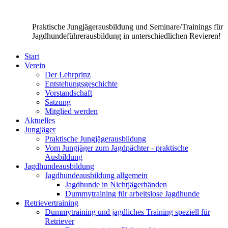
Praktische Jungjägerausbildung und Seminare/Trainings für
Jagdhundeführerausbildung in unterschiedlichen Revieren!
Start
Verein
Der Lehrprinz
Entstehungsgeschichte
Vorstandschaft
Satzung
Mitglied werden
Aktuelles
Jungjäger
Praktische Jungjägerausbildung
Vom Jungjäger zum Jagdpächter - praktische
Ausbildung
Jagdhundeausbildung
Jagdhundeausbildung allgemein
Jagdhunde in Nichtjägerhänden
Dummytraining für arbeitslose Jagdhunde
Retrievertraining
Dummytraining und jagdliches Training speziell für
Retriever