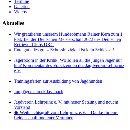
Termine
Galerien
Videos
Aktuelles
Wir gratulieren unserem Hundeobmann Rainer Kern zum 1.
Platz bei der Deutschen Meisterschaft 2022 des Deutschen
Retriever Clubs DRC
Ente gut alles gut – Schusshitzigkeit ist kein Schicksal!
Jägerboom in der Kritik: Wo sollen all die jungen Jäger nur
hin? Kommentar des Vorsitzenden des Jagdverein Lehrprinz
e.V
Trainingsferien zur Ausbildung von Jagdhunden
Jungjägerschreck lass nach
Jagdverein Lehrprinz e. V. mit neuer Satzung und neuem
Vorstand
🎄 Weihnachtsgruß vom Lehrprinz e.V. – Danke für eure
Leidenschaft und euer Vertrauen