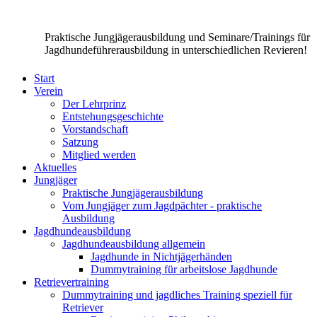
Praktische Jungjägerausbildung und Seminare/Trainings für
Jagdhundeführerausbildung in unterschiedlichen Revieren!
Start
Verein
Der Lehrprinz
Entstehungsgeschichte
Vorstandschaft
Satzung
Mitglied werden
Aktuelles
Jungjäger
Praktische Jungjägerausbildung
Vom Jungjäger zum Jagdpächter - praktische
Ausbildung
Jagdhundeausbildung
Jagdhundeausbildung allgemein
Jagdhunde in Nichtjägerhänden
Dummytraining für arbeitslose Jagdhunde
Retrievertraining
Dummytraining und jagdliches Training speziell für
Retriever