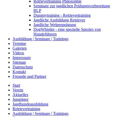
Retrievertraining Philosophie
Seminare zur jagdlichen Prüfungsvorbereitung
BLP
Dummytraining - Retrievertraining
Jagdliche Ausbildung Retriever
Jagdliche Welpenprägung
DogWhistler - eine spezielle Spezies von
Hundeführern
Ausbildung | Seminare | Trainings
Termine
Galerien
Videos
Impressum
Sitemap
Datenschutz
Kontakt
Freunde und Partner
Start
Verein
Aktuelles
Jungjäger
Jagdhundeausbildung
Retrievertraining
Ausbildung | Seminare | Trainings