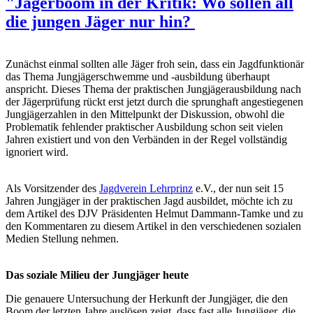
"Jägerboom in der Kritik: Wo sollen all
die jungen Jäger nur hin?
Zunächst einmal sollten alle Jäger froh sein, dass ein Jagdfunktionär
das Thema Jungjägerschwemme und -ausbildung überhaupt
anspricht. Dieses Thema der praktischen Jungjägerausbildung nach
der Jägerprüfung rückt erst jetzt durch die sprunghaft angestiegenen
Jungjägerzahlen in den Mittelpunkt der Diskussion, obwohl die
Problematik fehlender praktischer Ausbildung schon seit vielen
Jahren existiert und von den Verbänden in der Regel vollständig
ignoriert wird.
Als Vorsitzender des
Jagdverein Lehrprinz
e.V., der nun seit 15
Jahren Jungjäger in der praktischen Jagd ausbildet, möchte ich zu
dem Artikel des DJV Präsidenten Helmut Dammann-Tamke und zu
den Kommentaren zu diesem Artikel in den verschiedenen sozialen
Medien Stellung nehmen.
Das soziale Milieu der Jungjäger heute
Die genauere Untersuchung der Herkunft der Jungjäger, die den
Boom der letzten Jahre auslösen zeigt, dass fast alle Jungjäger, die