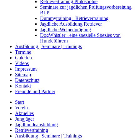
Retrievertraining Philosophie
Seminare zur jagdlichen Prüfungsvorbereitung
BLP
Dummytraining - Retrievertraining
Jagdliche Ausbildung Retriever
Jagdliche Welpenprägung
DogWhistler - eine spezielle Spezies von
Hundeführern
Ausbildung | Seminare | Trainings
Termine
Galerien
Videos
Impressum
Sitemap
Datenschutz
Kontakt
Freunde und Partner
Start
Verein
Aktuelles
Jungjäger
Jagdhundeausbildung
Retrievertraining
Ausbildung | Seminare | Trainings