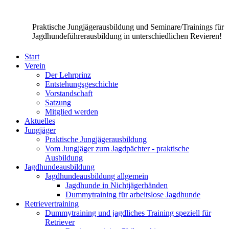
Praktische Jungjägerausbildung und Seminare/Trainings für
Jagdhundeführerausbildung in unterschiedlichen Revieren!
Start
Verein
Der Lehrprinz
Entstehungsgeschichte
Vorstandschaft
Satzung
Mitglied werden
Aktuelles
Jungjäger
Praktische Jungjägerausbildung
Vom Jungjäger zum Jagdpächter - praktische
Ausbildung
Jagdhundeausbildung
Jagdhundeausbildung allgemein
Jagdhunde in Nichtjägerhänden
Dummytraining für arbeitslose Jagdhunde
Retrievertraining
Dummytraining und jagdliches Training speziell für
Retriever