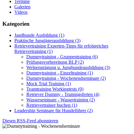
Termine
Galerien
Videos
Kategorien
Jagdhunde Ausbildung
(1)
Praktische Jungjägerausbildung
(3)
Retrievertraining Experten-Tipps für erfolgreiches
Retrievertraining
(1)
Dummytraining - Gruppentraining
(6)
Prüfungsvorbereitung BLP
(2)
Welpenprägung u. Junghundeausbildung
(3)
Dummytraining - Einzeltraining
(1)
Dummytraining - Wochenendseminare
(2)
Mock Trial Training
(1)
Teamtraining Workingtests
(0)
Retriever Dummy - Trainingsferien
(4)
Wasserseminare - Wassertraining
(2)
Retrievertrainer buchen
(1)
Leadership Seminare für Hundeführer
(2)
Diesen RSS-Feed abonnieren